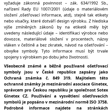
vyžaduje zákonná povinnost – zák. 634/1992 Sb.,
nařízení Rady EU 1007/2001 (údaje o materiálovém
složení ,ošetřovací informace, atd), stejně tak etikety
nebo visačky, které dotváří design výrobku. Z hlediska
výše zmíněných zákonů by na etiketě měly být
uvedeny následující údaje – identifikaci výrobce nebo
dovozce, materiálové složení v procentech, názvy
vláken v češtině a bez zkratek, návod na ošetřování –
obvylke symboly. Tyto informace musí být trvale
spojeny s výrobkem po dobu jeho životnosti.
Všeobecně známé a běžně používané ošetřovací
symboly jsou v České republice zapsány jako
Ochraná známka č. 849 319. Majitelem této
ochranné známky je mezinárodní asociace Ginetex,
správcem pro Českou republiku je společnost Sotex
Ginetex CZ. Používání a vysvětlení ošetřovacích
symbolů je popsáno v mezinárodní normě ISO 3758.
Podrobné informace najdete na stránkách