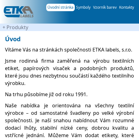
Úvodní stránka
Symboly
Vzorník barev
Kontakty
+
Produkty
Úvod
Vítáme Vás na stránkách společnosti ETKA labels, s.r.o.
Jsme rodinná firma zaměřená na výrobu textilních
etiket, papírových visaček a podobných produktů,
které jsou dnes nezbytnou součástí každého textilního
výrobku.
Na trhu působíme již od roku 1991.
Naše nabídka je orientována na všechny textilní
výrobce – od samostatné švadleny po velké výrobní
společnosti. Je naší snahou nabídnout Vám rozumné
dodací lhůty, stabilní nízké ceny, dobrou kvalitu a
vstřícné jednání. Můžeme Vám dodat etikety, které